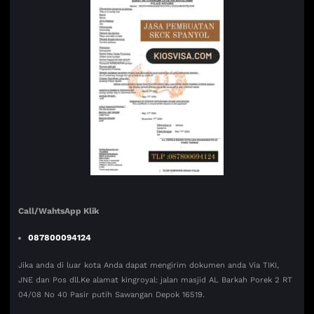
Call/WahtsApp Klik
087800094124
Jika anda di luar kota Anda dapat mengirim dokumen anda Via TIKI,
JNE dan Pos dll.Ke alamat kingroyal: jalan masjid AL Barkah Porek 2 RT
04/08 No 40 Pasir putih Sawangan Depok 16519.