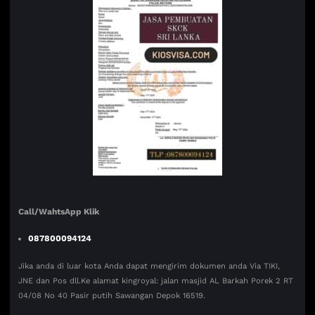
Call/WahtsApp Klik
087800094124
Jika anda di luar kota Anda dapat mengirim dokumen anda Via TIKI,
JNE dan Pos dll.Ke alamat kingroyal: jalan masjid AL Barkah Porek 2 RT
04/08 No 40 Pasir putih Sawangan Depok 16519.