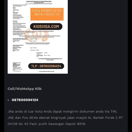
Call/WahtsApp Klik
087800094124
Jika anda di luar kota Anda dapat mengirim dokumen anda Via TIKI,
JNE dan Pos dll.Ke alamat kingroyal: jalan masjid AL Barkah Porek 2 RT
04/08 No 40 Pasir putih Sawangan Depok 16519.