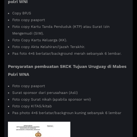
polri WNI
Copy BPJS
Foto copy pasport
Foto copy Kartu Tanda Penduduk (KTP) atau Surat Izin
Mengemudi (SIM).
Foto Copy Kartu Keluarga (KK).
Foto copy Akta Kelahiran/Ijazah Terakhir.
Pas foto 4×6 berlatar/background merah sebanyak 6 lembar.
Persyaratan pembuatan SKCK Tujuan
Uruguay di Mabes
Polri WNA
Foto copy pasport
Surat sponsor dari perusahaan (Asli)
Foto copy Surat nikah (apabila sponsor wni)
Foto copy KITAS/kitab
Pas photo 4×6 berlatar/backgroun kuning sebanyak 6 lembar