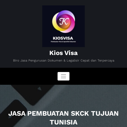
Skip
to
content
Kios Visa
Biro Jasa Pengurusan Dokumen & Legalisir Cepat dan Terpercaya
JASA PEMBUATAN SKCK TUJUAN
TUNISIA