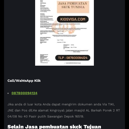
Call/WahtsApp Klik
087800094124
Jika anda di luar kota Anda dapat mengirim dokumen anda Via TIKI,
JNE dan Pos dll.Ke alamat kingroyal: jalan masjid AL Barkah Porek 2 RT
04/08 No 40 Pasir putih Sawangan Depok 16519.
Selain Jasa pembuatan skck Tujuan