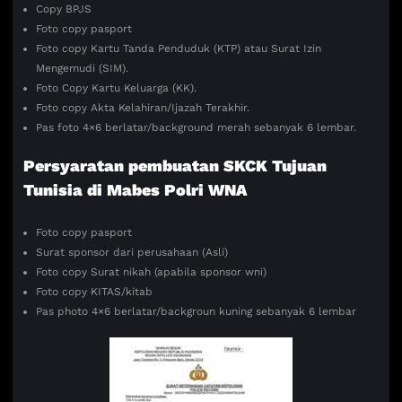
Copy BPJS
Foto copy pasport
Foto copy Kartu Tanda Penduduk (KTP) atau Surat Izin
Mengemudi (SIM).
Foto Copy Kartu Keluarga (KK).
Foto copy Akta Kelahiran/Ijazah Terakhir.
Pas foto 4×6 berlatar/background merah sebanyak 6 lembar.
Persyaratan pembuatan SKCK Tujuan
Tunisia di Mabes Polri WNA
Foto copy pasport
Surat sponsor dari perusahaan (Asli)
Foto copy Surat nikah (apabila sponsor wni)
Foto copy KITAS/kitab
Pas photo 4×6 berlatar/backgroun kuning sebanyak 6 lembar