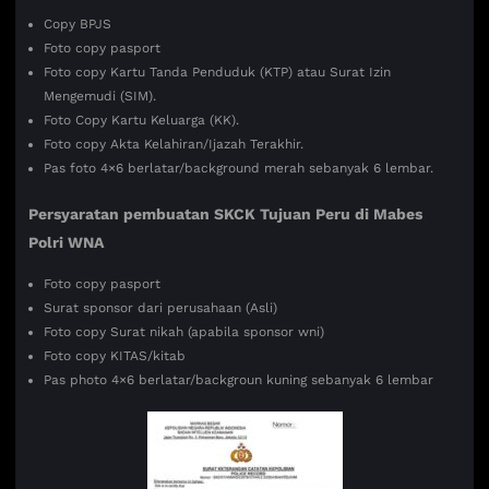
Copy BPJS
Foto copy pasport
Foto copy Kartu Tanda Penduduk (KTP) atau Surat Izin
Mengemudi (SIM).
Foto Copy Kartu Keluarga (KK).
Foto copy Akta Kelahiran/Ijazah Terakhir.
Pas foto 4×6 berlatar/background merah sebanyak 6 lembar.
Persyaratan pembuatan SKCK Tujuan
Peru di Mabes
Polri WNA
Foto copy pasport
Surat sponsor dari perusahaan (Asli)
Foto copy Surat nikah (apabila sponsor wni)
Foto copy KITAS/kitab
Pas photo 4×6 berlatar/backgroun kuning sebanyak 6 lembar