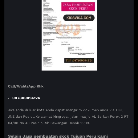
Call/WahtsApp Klik
087800094124
Jika anda di luar kota Anda dapat mengirim dokumen anda Via TIKI,
JNE dan Pos dll.Ke alamat kingroyal: jalan masjid AL Barkah Porek 2 RT
04/08 No 40 Pasir putih Sawangan Depok 16519.
Selain Jasa pembuatan skck Tujuan Peru kami