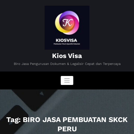
Skip
to
content
Kios Visa
Biro Jasa Pengurusan Dokumen & Legalisir Cepat dan Terpercaya
Tag: BIRO JASA PEMBUATAN SKCK
PERU