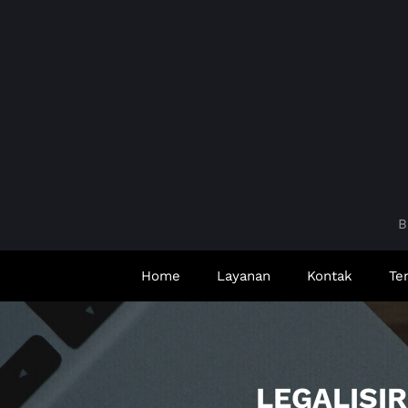
Skip
to
content
B
Home
Layanan
Kontak
Te
LEGALISI