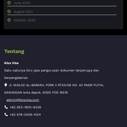
June 2022
August 2021
October 2020
Tentang
Kios Visa
Satu-satunya biro jasa pengurusan dokumen terpercaya dan
berpengalaman
Jl. MASJID AL-BARKAH, PORK II RT04/08 NO. 40 PASIR PUTIH,
SAWANGAN kota depok. KODE POS 16519
admin@kiosvisa.com
+62 852-1600-6336
+62 878-0009-4124