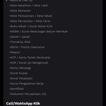
•Medical Cek Up
•Akte Kelahiran / Akte Lahir
•Akte Kematian
•Akte Perkawinan / Akte Nikah
•Akte Perceraian / Akte Cerai
•Buku Nikah / Surat Nikah KUA
•SKBM / Surat Keterangan Belum Menikah
•Ijazah / Ijasah
•Transkrip Nilai
•SKCK / Police Clearance
•Paspor
•KTP / Kartu Tanda Penduduk
•SIM / Surat Ijin Mengemudi
•Kartu Keluarga
•Surat Kuasa
•Surat Perjanjian
•Surat Pengalaman Kerja
•Sertifikat
•Dokumen Perusahaan, Dll.
Call/WahtsApp Klik