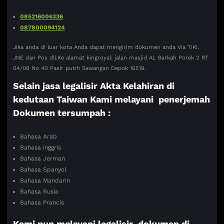
085216006336
087800094124
Jika anda di luar kota Anda dapat mengirim dokumen anda Via TIKI,
JNE dan Pos dll.Ke alamat kingroyal: jalan masjid AL Barkah Porek 2 RT
04/08 No 40 Pasir putih Sawangan Depok 16519.
Selain jasa legalisir Akta Kelahiran di
kedutaan Taiwan Kami melayani penerjemah
Dokumen tersumpah :
Bahasa Arab
Bahasa inggris
Bahasa Jerman
Bahasa Spanyol
Bahasa Mandarin
Bahasa Rusia
Bahasa Prancis
Kami pun melayani legalisir dokumen di