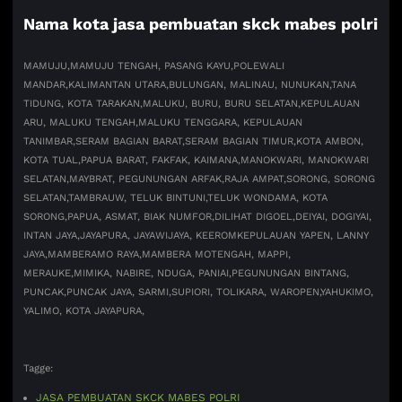
Nama kota jasa pembuatan skck mabes polri
MAMUJU,
MAMUJU TENGAH, PASANG KAYU,
POLEWALI
MANDAR,
KALIMANTAN UTARA,
BULUNGAN, MALINAU, NUNUKAN,
TANA
TIDUNG, KOTA TARAKAN,
MALUKU, BURU, BURU SELATAN,
KEPULAUAN
ARU, MALUKU TENGAH,
MALUKU TENGGARA, KEPULAUAN
TANIMBAR,
SERAM BAGIAN BARAT,
SERAM BAGIAN TIMUR,
KOTA AMBON,
KOTA TUAL,
PAPUA BARAT, FAKFAK, KAIMANA,
MANOKWARI, MANOKWARI
SELATAN,
MAYBRAT, PEGUNUNGAN ARFAK,
RAJA AMPAT,
SORONG, SORONG
SELATAN,
TAMBRAUW, TELUK BINTUNI,
TELUK WONDAMA, KOTA
SORONG,
PAPUA, ASMAT, BIAK NUMFOR,
DILIHAT DIGOEL,
DEIYAI, DOGIYAI,
INTAN JAYA,
JAYAPURA, JAYAWIJAYA, KEEROM
KEPULAUAN YAPEN, LANNY
JAYA,
MAMBERAMO RAYA,
MAMBERA MOTENGAH, MAPPI,
MERAUKE,
MIMIKA, NABIRE, NDUGA, PANIAI,
PEGUNUNGAN BINTANG,
PUNCAK,
PUNCAK JAYA, SARMI,
SUPIORI, TOLIKARA, WAROPEN,
YAHUKIMO,
YALIMO, KOTA JAYAPURA,
Tagge:
JASA PEMBUATAN SKCK MABES POLRI