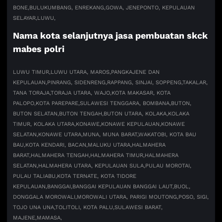
BONE,
BULUKUMBANG, ENREKANG,
GOWA, JENEPONTO, KEPULAUAN
SELAYAR,
LUWU,
Nama kota selanjutnya jasa pembuatan skck
mabes polri
LUWU TIMUR,
LUWU UTARA, MAROS,
PANGKAJENE DAN
KEPULAUAN,
PINRANG, SIDENRENG,
RAPPANG, SINJAI, SOPPENG,
TAKALAR,
TANA TORAJA,
TORAJA UTARA, WAJO,
KOTA MAKASAR, KOTA
PALOPO,
KOTA PAREPARE,
SULAWESI TENGGARA, BOMBANA,
BUTON,
BUTON SELATAN,
BUTON TENGAH,
BUTON UTARA, KOLAKA,
KOLAKA
TIMUR, KOLAKA UTARA,
KONAWE,
KONAWE KEPULAUAN,
KONAWE
SELATAN,
KONAWE UTARA,
MUNA, MUNA BARAT,
WAKATOBI, KOTA BAU
BAU,
KOTA KENDARI, BACAN,
MALUKU UTARA,
HALMAHERA
BARAT,
HALMAHERA TENGAH,
HALMAHERA TIMUR,
HALMAHERA
SELATAN,
HALMAHERA UTARA, KEPULAUAN SULA,
PULAU MOROTAI,
PULAU TALIABU,
KOTA TERNATE, KOTA TIDORE
KEPULAUAN,
BANGGAI,
BANGGAI KEPULAUAN BANGGAI LAUT,
BUOL,
DONGGALA MOROWALI,
MOROWALI UTARA, PARIGI MOUTONG,
POSO, SIGI,
TOJO UNA UNA,
TOLITOLI, KOTA PALU,
SULAWESI BARAT,
MAJENE,
MAMASA,