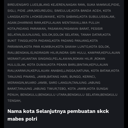
BIREUENGAYO LUES,
BLANG KEJEREN,
NAGAN RAYA, SUKA MAKMUE,
PIDIE,
SIGLI, PIDIE JAYA,
MEUREUDU, SIMEULUE,
KOTA BANDA ACEH, KOTA
LANGSA,
KOTA LHOKSEUMAWE, KOTA SABANG,
KOTA SUBULUSSALAM,
AGAM,
DHARMAS RAYA,
KEPULAUAN MENTAWAI,
LIMA PULUH
KOTA,
PADANG PARIAMAN, PASAMAN,
PASAMAN BARAT, PESISIR
SELATAN,
SIJUNJUNG, SOLOK,
SOLOK SELATAN, TANAH DATAR,
KOTA
BUKIT TINGGI,
KOTA PADANG,
KOTA PADANG PANJANG,
KOTA
PARIAMAN,
KOTA PAYA KUMBUH,
KOTA SAWAH LUNTO,
KOTA SOLOK,
RIAU,
BENGKALIS,
INDRAGIRI HILIR,
INDRA GIRI HULU, KAMPAR,
KEPULAUAN
MERANTI,
KUANTAN SINGINGI,
PELALAWAN,
ROKAN HILIR ,
ROKAN
HULU,
SLAK, KOTA DUMAI,
KOTA PEKAN BARU,
BINTAN,
KEPULAUAN
RIAU,
KARIMUN,
KEPULAUAN ANABAS,
LINGGA,
NATUNA, KOTA BATAM,
KOTA
TANJUNG PINANG, JAMBI,
BATANG HARI, BUNGO, KERINCI,
MERANGIN,
MUARO JAMBI, SARO LANGUN,
TANJUNG JABUNG
BARAT,
TANJUNG JABUNG TIMUR,
TEBO, KOTA JAMBI,
KOTA SUNGAI
PENUH, BENGKULU,
BENGKULU UTARA,
BENGKULU SELATAN,
BENGKULU
TENGAH,
Nama kota Selanjutnya pembuatan skck
mabes polri