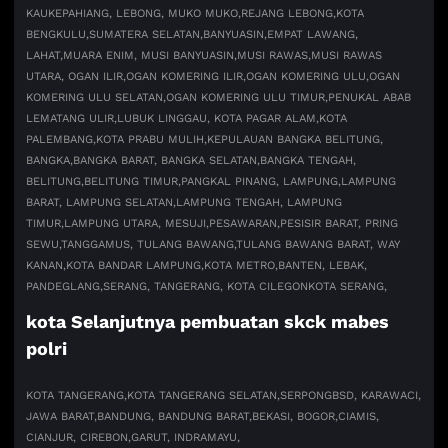
KAU
KEPAHIANG, LEBONG, MUKO MUKO,
REJANG LEBONG,
KOTA
BENGKULU,
SUMATERA SELATAN,
BANYUASIN,
EMPAT LAWANG,
LAHAT,
MUARA ENIM, MUSI BANYUASIN,
MUSI RAWAS,
MUSI RAWAS
UTARA, OGAN ILIR,
OGAN KOMERING ILIR,
OGAN KOMERING ULU,
OGAN
KOMERING ULU SELATAN,
OGAN KOMERING ULU TIMUR,
PENUKAL ABAB
LEMATANG ULIR,
LUBUK LINGGAU, KOTA PAGAR ALAM,
KOTA
PALEMBANG,
KOTA PRABU MULIH,
KEPULAUAN BANGKA BELITUNG,
BANGKA,
BANGKA BARAT, BANGKA SELATAN,
BANGKA TENGAH,
BELITUNG,
BELITUNG TIMUR,
PANGKAL PINANG, LAMPUNG,
LAMPUNG
BARAT, LAMPUNG SELATAN,
LAMPUNG TENGAH, LAMPUNG
TIMUR,
LAMPUNG UTARA, MESUJI,
PESAWARAN,
PESISIR BARAT, PRING
SEWU,
TANGGAMUS, TULANG BAWANG,
TULANG BAWANG BARAT, WAY
KANAN,
KOTA BANDAR LAMPUNG,
KOTA METRO,
BANTEN, LEBAK,
PANDEGLANG,
SERANG, TANGERANG, KOTA CILEGON
KOTA SERANG,
kota Selanjutnya pembuatan skck mabes
polri
KOTA TANGERANG,
KOTA TANGERANG SELATAN,
SERPONG
BSD, KARAWACI,
JAWA BARAT,
BANDUNG, BANDUNG BARAT,
BEKASI, BOGOR,
CIAMIS,
CIANJUR, CIREBON,
GARUT, INDRAMAYU,