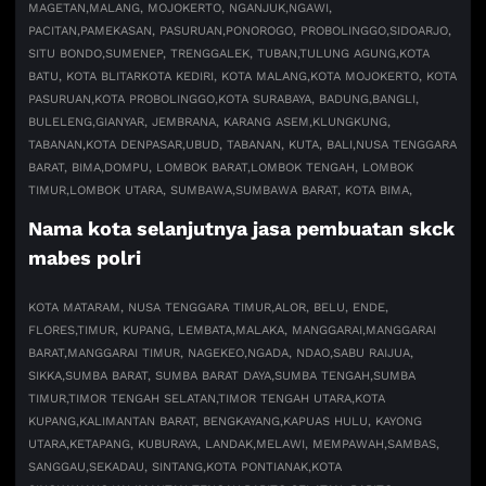
MAGETAN,
MALANG, MOJOKERTO, NGANJUK,
NGAWI,
PACITAN,
PAMEKASAN, PASURUAN,
PONOROGO, PROBOLINGGO,
SIDOARJO,
SITU BONDO,
SUMENEP, TRENGGALEK, TUBAN,
TULUNG AGUNG,
KOTA
BATU, KOTA BLITAR
KOTA KEDIRI, KOTA MALANG,
KOTA MOJOKERTO, KOTA
PASURUAN,
KOTA PROBOLINGGO,
KOTA SURABAYA, BADUNG,
BANGLI,
BULELENG,
GIANYAR, JEMBRANA, KARANG ASEM,
KLUNGKUNG,
TABANAN,
KOTA DENPASAR,
UBUD, TABANAN, KUTA, BALI,
NUSA TENGGARA
BARAT, BIMA,
DOMPU, LOMBOK BARAT,
LOMBOK TENGAH, LOMBOK
TIMUR,
LOMBOK UTARA, SUMBAWA,
SUMBAWA BARAT, KOTA BIMA,
Nama kota selanjutnya jasa pembuatan skck
mabes polri
KOTA MATARAM
, NUSA TENGGARA TIMUR,
ALOR, BELU, ENDE,
FLORES,
TIMUR, KUPANG, LEMBATA,
MALAKA, MANGGARAI,
MANGGARAI
BARAT,
MANGGARAI TIMUR, NAGEKEO,
NGADA, NDAO,
SABU RAIJUA,
SIKKA,
SUMBA BARAT, SUMBA BARAT DAYA,
SUMBA TENGAH,
SUMBA
TIMUR,
TIMOR TENGAH SELATAN,
TIMOR TENGAH UTARA,
KOTA
KUPANG,
KALIMANTAN BARAT, BENGKAYANG,
KAPUAS HULU, KAYONG
UTARA,
KETAPANG, KUBURAYA, LANDAK,
MELAWI, MEMPAWAH,
SAMBAS,
SANGGAU,
SEKADAU, SINTANG,
KOTA PONTIANAK,
KOTA