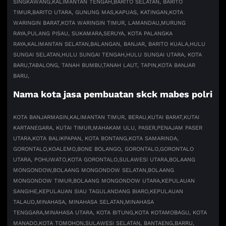
SINGKAWANG,
KALIMANTAN TENGAH,
BARITO SELATAN, BARITO
TIMUR,
BARITO UTARA, GUNUNG MAS,
KAPUAS, KATINGAN,
KOTA
WARINGIN BARAT,
KOTA WARINGIN TIMUR, LAMANDAU,
MURUNG
RAYA,
PULANG PISAU, SUKAMARA,
SERUYA, KOTA PALANGKA
RAYA,
KALIMANTAN SELATAN,
BALANGAN, BANJAR, BARITO KUALA,
HULU
SUNGAI SELATAN,
HULU SUNGAI TENGAH,
HULU SUNGAI UTARA, KOTA
BARU,
TABALONG, TANAH BUMBU,
TANAH LAUT, TAPIN,
KOTA BANJAR
BARU,
Nama kota jasa pembuatan skck mabes polri
KOTA BANJARMASIN,
KALIMANTAN TIMUR, BERAU,
KUTAI BARAT,
KUTAI
KARTANEGARA, KUTAI TIMUR,
MAHAKAM ULU, PASER,
PENAJAM PASER
UTARA,
KOTA BALIKPAPAN, KOTA BONTANG,
KOTA SAMARINDA,
GORONTALO,
KOALEMO,
BONE BOLANGO, GORONTALO,
GORONTALO
UTARA, POHUWATO,
KOTA GORONTALO,
SULAWESI UTARA,
BOLAANG
MONGONDOW,
BOLAANG MONGONDOW SELATAN,
BOLAANG
MONGONDOW TIMUR,
BOLAANG MONGONDOW UTARA,
KEPULAUAN
SANGIHE,
KEPULAUAN SIAU TAGULANDANG BIARO,
KEPULAUAN
TALAUD,
MINAHASA, MINAHASA SELATAN,
MINAHASA
TENGGARA,
MINAHASA UTARA, KOTA BITUNG,
KOTA KOTAMOBAGU, KOTA
MANADO,
KOTA TOMOHON,
SULAWESI SELATAN, BANTAENG,
BARRU,