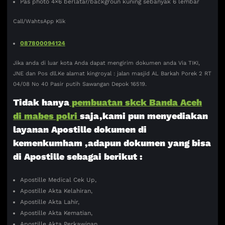
Pas photo 4×6 berlatar/backgroun kuning sebanyak 6 lembar
Call/WahtsApp Klik
087800094124
Jika anda di luar kota Anda dapat mengirim dokumen anda Via TIKI,
JNE dan Pos dll.Ke alamat kingroyal : jalan masjid AL Barkah Porek 2 RT
04/08 No 40 Pasir putih Sawangan Depok 16519.
Tidak hanya
pembuatan skck Banda Aceh
di mabes polri
saja,kami pun menyediakan
layanan Apostille dokumen di
kemenkumham ,adapun dokumen yang bisa
di Apostille sebagai berikut :
Apostille Medical Cek Up,
Apostille Akta Kelahiran,
Apostille Akta Lahir,
Apostille Akta Kematian,
Apostille Akta Perkawinan ,