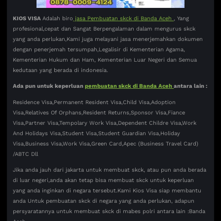
KIOS VISA
Adalah biro
jasa Pembuatan skck di Banda Aceh
, Yang
profesional,cepat dan Sangat Berpengalaman dalam mengurus skck
yang anda perlukan,Kami juga melayani jasa menerjemahkan dokumen
dengan penerjemah tersumpah,Legalisir di Kementerian Agama,
Kementerian Hukum dan Ham, Kementerian Luar Negeri dan Semua
kedutaan yang berada di indonesia.
Ada pun untuk keperluan
pembuatan skck di Banda Aceh
antara lain :
Residence Visa,Permanent Resident Visa,Child Visa,Adoption
Visa,Relatives Of Orphans,Resident Returns,Sponsor Visa,Fiance
Visa,Partner Visa,Tempolary Work Visa,Dependent Childre Visa,Work
And Holidays Visa,Student Visa,Student Guardian Visa,Holiday
Visa,Business Visa,Work Visa,Green Card,Apec (Business Travel Card)
/ABTC Dll
Jika anda jauh dari jakarta untuk membuat skck, atau pun anda berada
di luar negeri,anda akan tetap bisa membuat skck untuk keperluan
yang anda inginkan di negara tersebut.Kami Kios Visa siap membantu
anda Untuk pembuatan skck di negara yang anda perlukan, adapun
persyaratannya untuk membuat skck di mabes polri antara lain :Banda