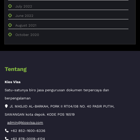
July 2022
June 2022
August 2021
October 2020
Tentang
Kios Visa
Satu-satunya biro jasa pengurusan dokumen terpercaya dan
berpengalaman
Jl. MASJID AL-BARKAH, PORK II RT04/08 NO. 40 PASIR PUTIH,
SAWANGAN kota depok. KODE POS 16519
admin@kiosvisa.com
+62 852-1600-6336
+62 878-0009-4124