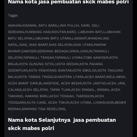
Nama kota jasa pembuatan skck mabes polri
Tagge:
ASAHAN,
KISARAN, BATU BARA,
LIMA PULUH, DAIRI, DELI
SERDANG,
HUMBANG HASUNDUTAN,
KARO, LABUHAN BATU,
LABUHAN
BATU SELATAN,
LABUHAN BATU UTARA,
LANGKAT,
MANDAILING
NATAL,
NIAS, NIAS BARAT,
NIAS SELATAN,
NIAS UTARA,
PAKPAK
BHARAT,
SAMOSIR,
SERDANG BEDAGAI,
SIMALUNGUN,
TAPANULI
SELATAN,
TAPANULI TENGAH,
TAPANULI UTARA,
TOBA SAMOSIR,
KOTA
BINJAI,
KOTA GUNUNG SITOLI,
KOTA MEDAN,
KOTA PADANG
SIDEMPUAN,
KOTA PEMATANG SIANTAR,
KOTA SIBOLGA,
KOTA TANJUNG
BALAI,
KOTA TEBING TINGGI,
SUMATERA UTARA,
ACEH BARAT,
MEULABOH,
ACEH BARAT DAYA,
BLANGPIDIE, ACEH BESAR,
KOTA JANTHO,
ACEH JAYA,
CALANG,
ACEH SELATAN, TAPAK TUAN,
ACEH SINGKIL, SINGKIL,
ACEH
TAMIANG, KARANG BARU,
ACEH TENGAH, TAKENGON,
ACEH
TENGGARA,
KUTA CANE, ACEH TIMUR,
ACEH UTARA, LHOKSUKON,
BENER
MERIAH,
SIMPANG TIGA REDELONG,
Nama kota Selanjutnya jasa pembuatan
skck mabes polri