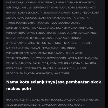
KARAWANG,
KUNINGAN,
MAJALENGKA, PANGANDARAN,
PURWAKARTA,
SUBANG,
SUKABUMI, SUMEDANG,
TASIKMALAYA, KOTA BANDUNG,
KOTA
BANJAR, KOTA BEKASI,
KOTA BOGOR,
KOTA CIMAHI, KOTA CIREBON,
KOTA
DEPOK, KOTA SUKABUMI,
KOTA TASIKMALAYA
JAKARTA, JAKARTA
TIMUR,
JAKARTA BARAT, JAKARTA PUSAT,
JAKARTA UTARA,
SUNTER,
TANJUNG PRIUK,
KELAPA GADING, KEMAYORAN,
KUNINGAN,
PONDOK INDAH,
JAWA TENGAH,
BANJAR NEGARA, BANYUMAS,
BATANG,
BLORA, BOYOLALI,
BREBES, CILACAP, DEMAK,
GROBONGAN,
JEPARA,
KARANG ANYAR,
KEBUMEN, KENDAL, KLATEN,
KUDUS, PATI,
MAGELANG,
PEKALONGAN, PEMALANG,
PURBALINGGA,
PURWOREJO,
REMBANG, SEMARANG,
SRAGEN, SUKOHARJO,
TEGAL,
TEMANGGUNG, WONOGIRI,
WONOSOBO, KOTA MAGELANG,
KOTA
PEKALONGAN,
KOTA SALAH TIGA, KOTA SEMARANG,
KOTA SURAKARTA,
KOTA TEGAL,
I YOGYAKARTA, BANTUL,
GUNUNG KIDUL, KULON
PROGO,
SLEMAN,
KOTA YOGYAKARTA,
JAWA TIMUR,
Nama kota selanjutnya jasa pembuatan skck
mabes polri
BANGKALAN,
BANYUWANGI
KLITAR, BOJONEGORO,
BONDOWOSO, GERSIK,
JEMBER,
JOMBANG,
KEDIRI, LAMONGAN,
LUMAJANG, MADIUN,