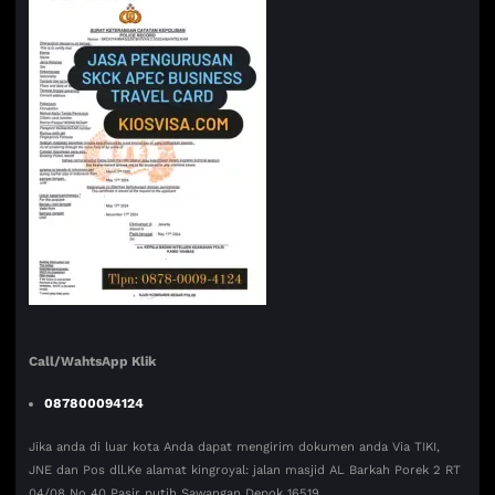
Call/WahtsApp Klik
087800094124
Jika anda di luar kota Anda dapat mengirim dokumen anda Via TIKI,
JNE dan Pos dll.Ke alamat kingroyal: jalan masjid AL Barkah Porek 2 RT
04/08 No 40 Pasir putih Sawangan Depok 16519.