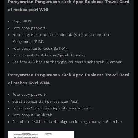
Persyaratan
Pengurusan skck Apec Business Travel Card
di mabes polri
WNI
Copy BPJS
Foto copy pasport
Foto copy Kartu Tanda Penduduk (KTP) atau Surat Izin
Mengemudi (SIM).
Foto Copy Kartu Keluarga (KK).
Foto copy Akta Kelahiran/Ijazah Terakhir.
Pas foto 4×6 berlatar/background merah sebanyak 6 lembar.
Persyaratan
Pengurusan skck Apec Business Travel Card
di mabes polri WNA
Foto copy pasport
Surat sponsor dari perusahaan (Asli)
Foto copy Surat nikah (apabila sponsor wni)
Foto copy KITAS/kitab
Pas photo 4×6 berlatar/backgroun kuning sebanyak 6 lembar