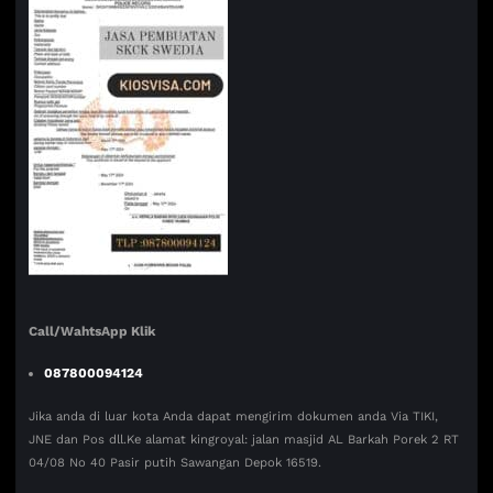
Call/WahtsApp Klik
087800094124
Jika anda di luar kota Anda dapat mengirim dokumen anda Via TIKI,
JNE dan Pos dll.Ke alamat kingroyal: jalan masjid AL Barkah Porek 2 RT
04/08 No 40 Pasir putih Sawangan Depok 16519.