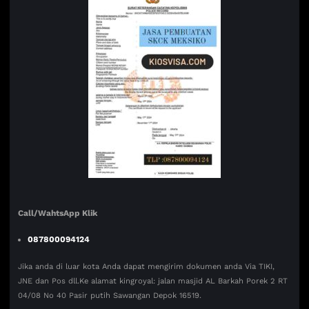
Call/WahtsApp Klik
087800094124
Jika anda di luar kota Anda dapat mengirim dokumen anda Via TIKI,
JNE dan Pos dll.Ke alamat kingroyal: jalan masjid AL Barkah Porek 2 RT
04/08 No 40 Pasir putih Sawangan Depok 16519.