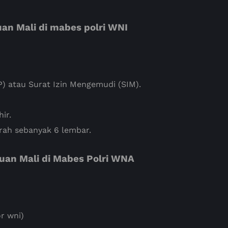
juan
Mali di mabes polri WNI
) atau Surat Izin Mengemudi (SIM).
ir.
rah sebanyak 6 lembar.
juan
Mali di Mabes Polri WNA
r wni)