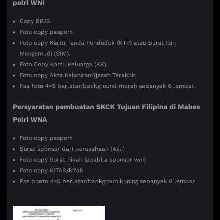
polri WNI
Copy BPJS
Foto copy pasport
Foto copy Kartu Tanda Penduduk (KTP) atau Surat Izin
Mengemudi (SIM).
Foto Copy Kartu Keluarga (KK).
Foto copy Akta Kelahiran/Ijazah Terakhir.
Pas foto 4×6 berlatar/background merah sebanyak 6 lembar.
Persyaratan pembuatan SKCK Tujuan
Filipina di Mabes
Polri WNA
Foto copy pasport
Surat sponsor dari perusahaan (Asli)
Foto copy Surat nikah (apabila sponsor wni)
Foto copy KITAS/kitab
Pas photo 4×6 berlatar/backgroun kuning sebanyak 6 lembar