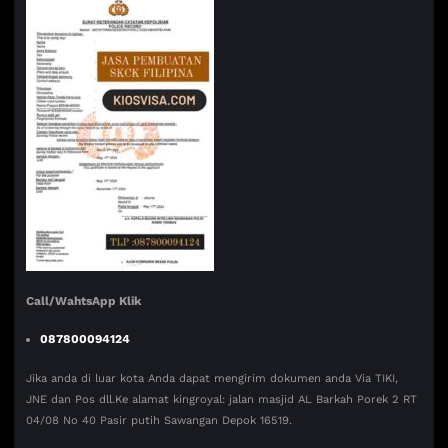
Call/WahtsApp Klik
087800094124
Jika anda di luar kota Anda dapat mengirim dokumen anda Via TIKI,
JNE dan Pos dll.Ke alamat kingroyal: jalan masjid AL Barkah Porek 2 RT
04/08 No 40 Pasir putih Sawangan Depok 16519.