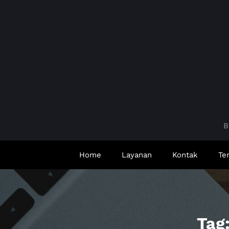
Skip
to
content
B
Home
Layanan
Kontak
Te
Tag