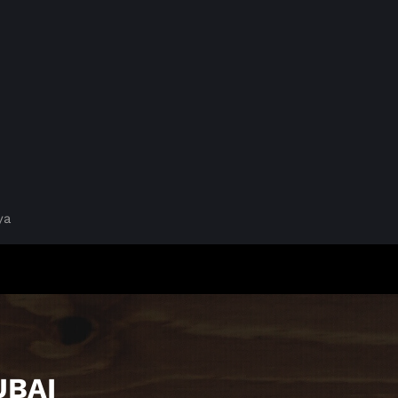
ya
UBAI