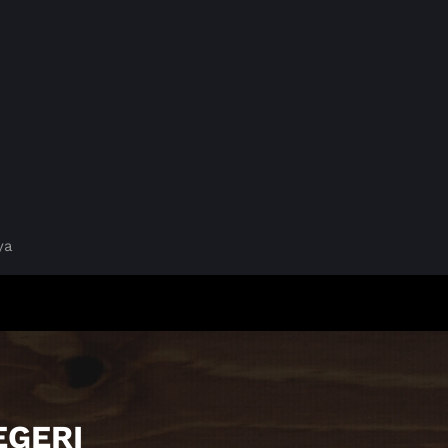
ya
EGERI