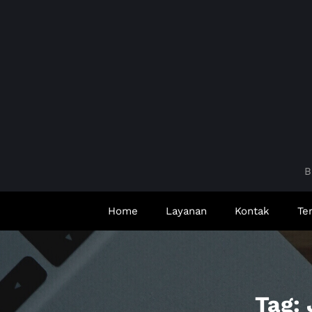
Skip
to
content
B
Home
Layanan
Kontak
Te
Tag: