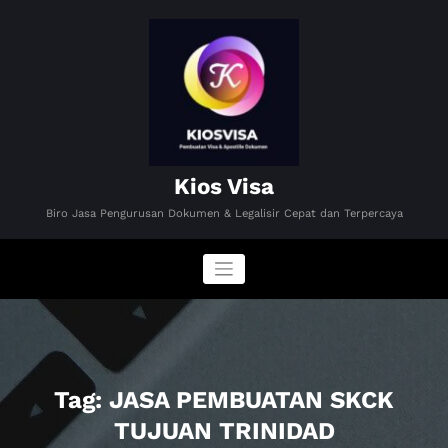
Skip
to
content
Kios Visa
Biro Jasa Pengurusan Dokumen & Legalisir Cepat dan Terpercaya
Tag: JASA PEMBUATAN SKCK
TUJUAN TRINIDAD