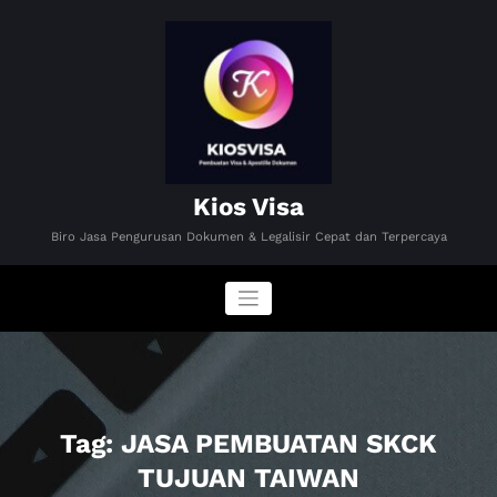
Skip
to
content
Kios Visa
Biro Jasa Pengurusan Dokumen & Legalisir Cepat dan Terpercaya
Tag: JASA PEMBUATAN SKCK
TUJUAN TAIWAN