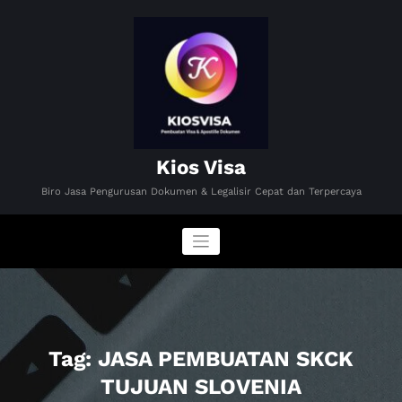
Skip
to
content
Kios Visa
Biro Jasa Pengurusan Dokumen & Legalisir Cepat dan Terpercaya
Tag: JASA PEMBUATAN SKCK
TUJUAN SLOVENIA