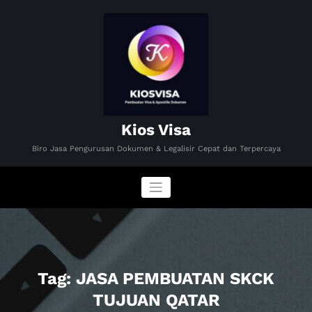
Skip
to
content
Kios Visa
Biro Jasa Pengurusan Dokumen & Legalisir Cepat dan Terpercaya
Tag: JASA PEMBUATAN SKCK
TUJUAN QATAR