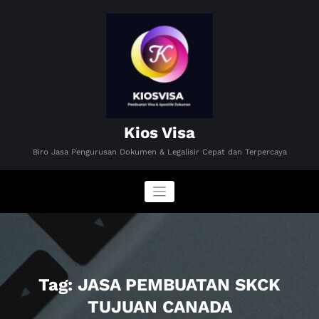
Skip
to
content
Kios Visa
Biro Jasa Pengurusan Dokumen & Legalisir Cepat dan Terpercaya
Tag: JASA PEMBUATAN SKCK
TUJUAN CANADA