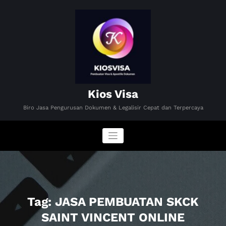
Skip
to
content
Kios Visa
Biro Jasa Pengurusan Dokumen & Legalisir Cepat dan Terpercaya
Tag: JASA PEMBUATAN SKCK
SAINT VINCENT ONLINE