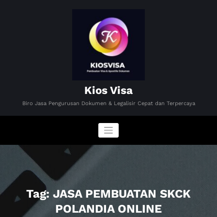
Skip
to
content
Kios Visa
Biro Jasa Pengurusan Dokumen & Legalisir Cepat dan Terpercaya
Tag: JASA PEMBUATAN SKCK
POLANDIA ONLINE