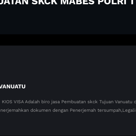
BUATAN SKCK MABES POLRI 
 VANUATU
 VISA Adalah biro jasa Pembuatan skck Tujuan Vanuatu di M
enerjemahkan dokumen dengan Penerjemah tersumpah,Legali