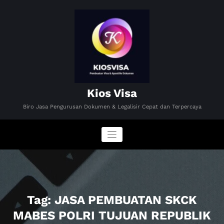
Skip
to
content
Kios Visa
Biro Jasa Pengurusan Dokumen & Legalisir Cepat dan Terpercaya
Tag: JASA PEMBUATAN SKCK
MABES POLRI TUJUAN REPUBLIK