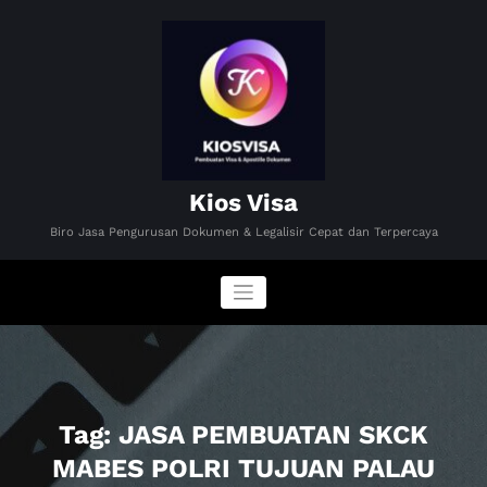
Skip
to
content
Kios Visa
Biro Jasa Pengurusan Dokumen & Legalisir Cepat dan Terpercaya
Tag: JASA PEMBUATAN SKCK
MABES POLRI TUJUAN PALAU