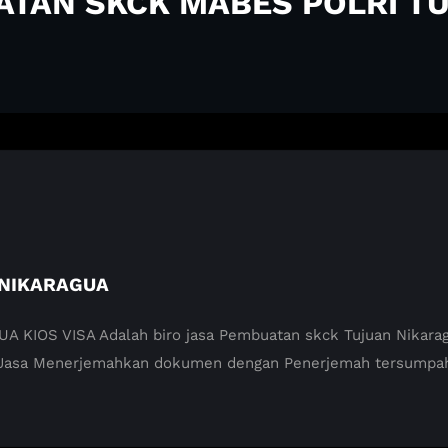
UATAN SKCK MABES POLRI T
 NIKARAGUA
OS VISA Adalah biro jasa Pembuatan skck Tujuan Nikaragua 
 Jasa Menerjemahkan dokumen dengan Penerjemah tersumpah