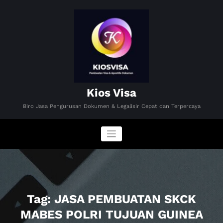
Skip
to
content
Kios Visa
Biro Jasa Pengurusan Dokumen & Legalisir Cepat dan Terpercaya
Tag: JASA PEMBUATAN SKCK
MABES POLRI TUJUAN GUINEA