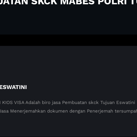
UATAN SKCK MABES POLRI 
ESWATINI
 VISA Adalah biro jasa Pembuatan skck Tujuan Eswatini di
 Jasa Menerjemahkan dokumen dengan Penerjemah tersumpah