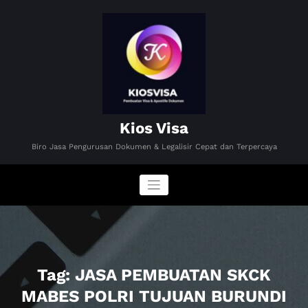
Skip
to
content
Kios Visa
Biro Jasa Pengurusan Dokumen & Legalisir Cepat dan Terpercaya
Tag: JASA PEMBUATAN SKCK
MABES POLRI TUJUAN BURUNDI