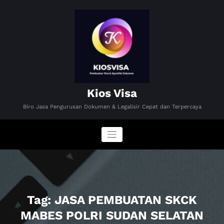
Skip
to
content
Kios Visa
Biro Jasa Pengurusan Dokumen & Legalisir Cepat dan Terpercaya
Tag: JASA PEMBUATAN SKCK
MABES POLRI SUDAN SELATAN