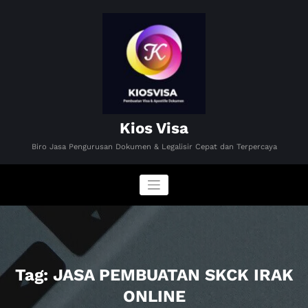
Skip
to
content
Kios Visa
Biro Jasa Pengurusan Dokumen & Legalisir Cepat dan Terpercaya
Tag: JASA PEMBUATAN SKCK IRAK
ONLINE