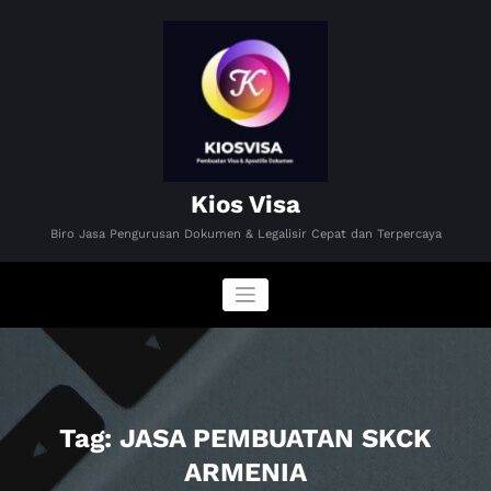
Skip
to
content
Kios Visa
Biro Jasa Pengurusan Dokumen & Legalisir Cepat dan Terpercaya
Tag: JASA PEMBUATAN SKCK
ARMENIA