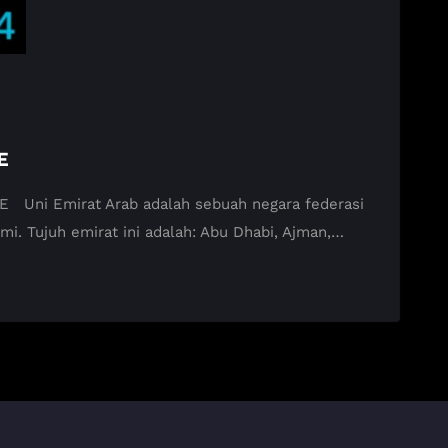
E
AE Uni Emirat Arab adalah sebuah negara federasi
mi. Tujuh emirat ini adalah: Abu Dhabi, Ajman,…