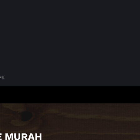
ya
AE MURAH