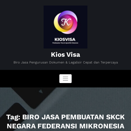
Skip
to
content
Kios Visa
Biro Jasa Pengurusan Dokumen & Legalisir Cepat dan Terpercaya
Tag: BIRO JASA PEMBUATAN SKCK
NEGARA FEDERANSI MIKRONESIA