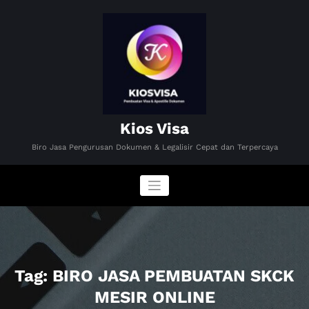
Skip
to
content
Kios Visa
Biro Jasa Pengurusan Dokumen & Legalisir Cepat dan Terpercaya
Tag: BIRO JASA PEMBUATAN SKCK
MESIR ONLINE