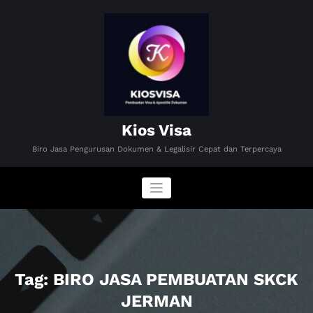
Skip
to
content
Kios Visa
Biro Jasa Pengurusan Dokumen & Legalisir Cepat dan Terpercaya
Tag: BIRO JASA PEMBUATAN SKCK
JERMAN