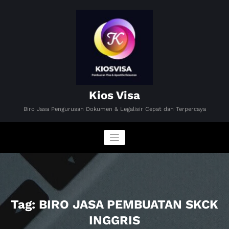
Skip
to
content
Kios Visa
Biro Jasa Pengurusan Dokumen & Legalisir Cepat dan Terpercaya
Tag: BIRO JASA PEMBUATAN SKCK
INGGRIS